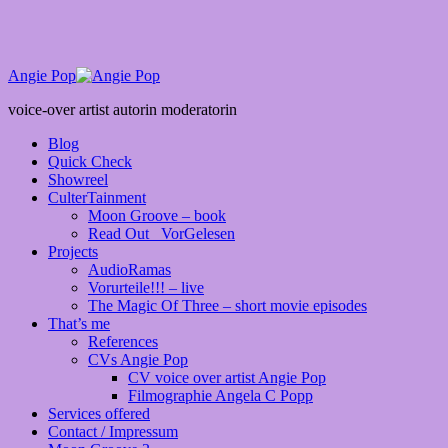
Angie Pop
voice-over artist autorin moderatorin
Blog
Quick Check
Showreel
CulterTainment
Moon Groove – book
Read Out _VorGelesen
Projects
AudioRamas
Vorurteile!!! – live
The Magic Of Three – short movie episodes
That’s me
References
CVs Angie Pop
CV voice over artist Angie Pop
Filmographie Angela C Popp
Services offered
Contact / Impressum