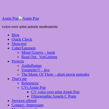
Angie Pop
voice-over artist autorin moderatorin
Blog
Quick Check
Showreel
CulterTainment
Moon Groove – book
Read Out _VorGelesen
Projects
AudioRamas
Vorurteile!!! – live
The Magic Of Three – short movie episodes
That’s me
References
CVs Angie Pop
CV voice over artist Angie Pop
Filmographie Angela C Popp
Services offered
Contact / Impressum